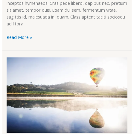
inceptos hymenaeos. Cras pede libero, dapibus nec, pretium
sit amet, tempor quis. Etiam dui sem, fermentum vitae,
sagittis id, malesuada in, quam. Class aptent taciti sociosqu
ad litora
Read More »
Quis
autem
vel
eum
iure