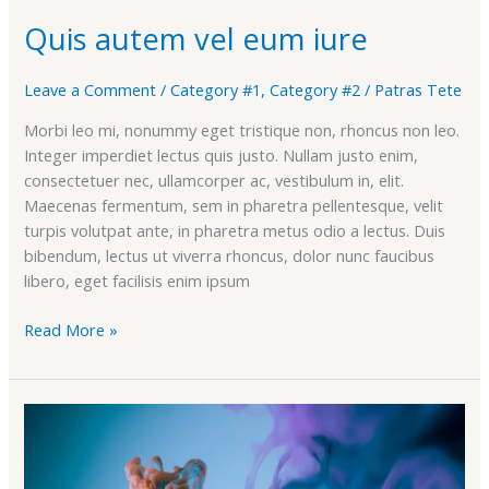
Quis autem vel eum iure
Leave a Comment
/
Category #1
,
Category #2
/
Patras Tete
Morbi leo mi, nonummy eget tristique non, rhoncus non leo.
Integer imperdiet lectus quis justo. Nullam justo enim,
consectetuer nec, ullamcorper ac, vestibulum in, elit.
Maecenas fermentum, sem in pharetra pellentesque, velit
turpis volutpat ante, in pharetra metus odio a lectus. Duis
bibendum, lectus ut viverra rhoncus, dolor nunc faucibus
libero, eget facilisis enim ipsum
Read More »
Lorem
ipsum
dolor