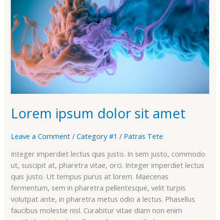
sit
amet
Lorem ipsum dolor sit amet
Leave a Comment
/
Category #1
/
Patras Tete
Integer imperdiet lectus quis justo. In sem justo, commodo
ut, suscipit at, pharetra vitae, orci. Integer imperdiet lectus
quis justo. Ut tempus purus at lorem. Maecenas
fermentum, sem in pharetra pellentesque, velit turpis
volutpat ante, in pharetra metus odio a lectus. Phasellus
faucibus molestie nisl. Curabitur vitae diam non enim