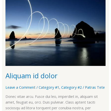
Aliquam
id
dolor
Aliquam id dolor
Leave a Comment
/
Category #1
,
Category #2
/
Patras Tete
Donec vitae arcu. Fusce dui leo, imperdiet in, aliquam sit
amet, feugiat eu, orci. Duis pulvinar. Class aptent taciti
sociosqu ad litora torquent per conubia nostra, per