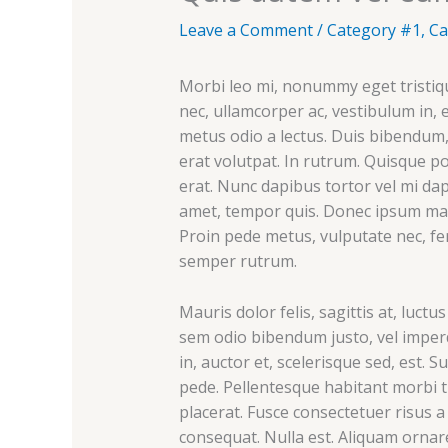
Leave a Comment
/
Category #1
,
Ca
Morbi leo mi, nonummy eget tristiqu
nec, ullamcorper ac, vestibulum in, 
metus odio a lectus. Duis bibendum, 
erat volutpat. In rutrum. Quisque p
erat. Nunc dapibus tortor vel mi dap
amet, tempor quis. Donec ipsum massa
Proin pede metus, vulputate nec, f
semper rutrum.
Mauris dolor felis, sagittis at, luctu
sem odio bibendum justo, vel imper
in, auctor et, scelerisque sed, est. 
pede. Pellentesque habitant morbi t
placerat. Fusce consectetuer risus a
consequat. Nulla est. Aliquam ornar