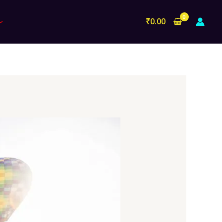
₹
0.00