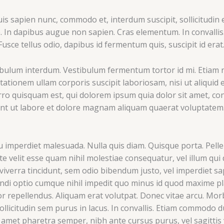
uis sapien nunc, commodo et, interdum suscipit, sollicitudin 
e. In dapibus augue non sapien. Cras elementum. In convallis
 Fusce tellus odio, dapibus id fermentum quis, suscipit id er
ibulum interdum. Vestibulum fermentum tortor id mi. Etiam
ationem ullam corporis suscipit laboriosam, nisi ut aliquid
 quisquam est, qui dolorem ipsum quia dolor sit amet, conse
t ut labore et dolore magnam aliquam quaerat voluptatem.
cu imperdiet malesuada. Nulla quis diam. Quisque porta. Pel
ate velit esse quam nihil molestiae consequatur, vel illum q
 viverra tincidunt, sem odio bibendum justo, vel imperdiet sa
endi optio cumque nihil impedit quo minus id quod maxime p
 repellendus. Aliquam erat volutpat. Donec vitae arcu. Morb
 sollicitudin sem purus in lacus. In convallis. Etiam commodo 
it amet pharetra semper, nibh ante cursus purus, vel sagittis 