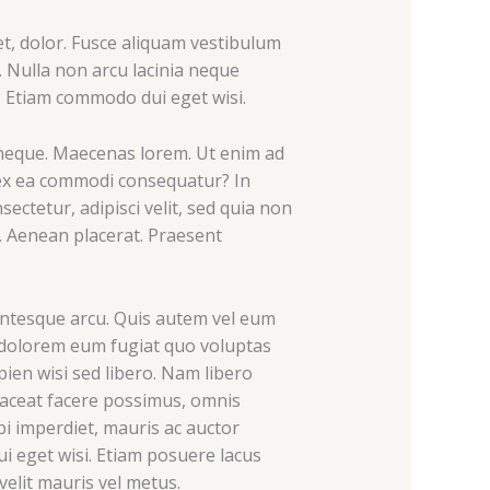
et, dolor. Fusce aliquam vestibulum
. Nulla non arcu lacinia neque
at. Etiam commodo dui eget wisi.
 neque. Maecenas lorem. Ut enim ad
 ex ea commodi consequatur? In
ctetur, adipisci velit, sed quia non
 Aenean placerat. Praesent
lentesque arcu. Quis autem vel eum
ui dolorem eum fugiat quo voluptas
pien wisi sed libero. Nam libero
laceat facere possimus, omnis
i imperdiet, mauris ac auctor
dui eget wisi. Etiam posuere lacus
velit mauris vel metus.