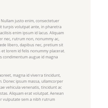
. Nullam justo enim, consectetuer
t turpis volutpat ante, in pharetra
acilisis enim ipsum id lacus. Aliquam
rper nec, rutrum non, nonummy ac,
ede libero, dapibus nec, pretium sit
 et lorem id felis nonummy placerat.
 Duis condimentum augue id magna
laoreet, magna id viverra tincidunt,
um. Donec ipsum massa, ullamcorper
itae vehicula venenatis, tincidunt ac
stas. Aliquam erat volutpat. Aenean
ger vulputate sem a nibh rutrum