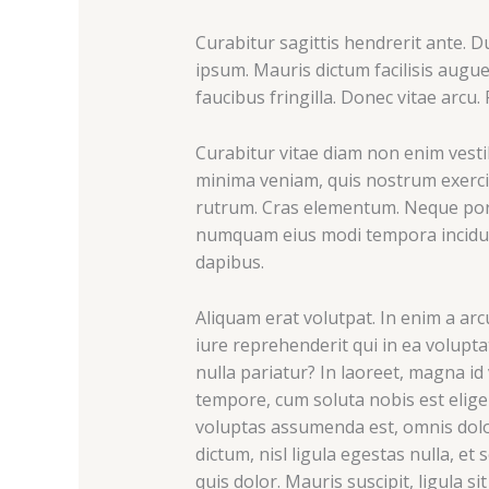
Curabitur sagittis hendrerit ante. D
ipsum. Mauris dictum facilisis augu
faucibus fringilla. Donec vitae arcu.
Curabitur vitae diam non enim vest
minima veniam, quis nostrum exercit
rutrum. Cras elementum. Neque porro
numquam eius modi tempora incidun
dapibus.
Aliquam erat volutpat. In enim a ar
iure reprehenderit qui in ea volupt
nulla pariatur? In laoreet, magna id
tempore, cum soluta nobis est elig
voluptas assumenda est, omnis dolor
dictum, nisl ligula egestas nulla, et
quis dolor. Mauris suscipit, ligula s