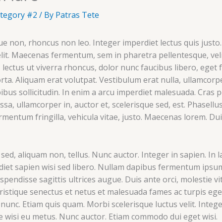
tegory #2
/ By
Patras Tete
e non, rhoncus non leo. Integer imperdiet lectus quis justo
elit. Maecenas fermentum, sem in pharetra pellentesque, veli
lectus ut viverra rhoncus, dolor nunc faucibus libero, eget f
orta. Aliquam erat volutpat. Vestibulum erat nulla, ullamco
ibus sollicitudin. In enim a arcu imperdiet malesuada. Cras p
, ullamcorper in, auctor et, scelerisque sed, est. Phasellus
ermentum fringilla, vehicula vitae, justo. Maecenas lorem.
s sed, aliquam non, tellus. Nunc auctor. Integer in sapien. In 
diet sapien wisi sed libero. Nullam dapibus fermentum ips
Suspendisse sagittis ultrices augue. Duis ante orci, molestie v
ristique senectus et netus et malesuada fames ac turpis ege
 nunc. Etiam quis quam. Morbi scelerisque luctus velit. Inte
e wisi eu metus. Nunc auctor. Etiam commodo dui eget wisi.