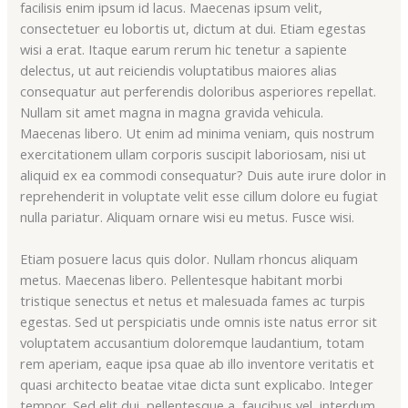
facilisis enim ipsum id lacus. Maecenas ipsum velit,
consectetuer eu lobortis ut, dictum at dui. Etiam egestas
wisi a erat. Itaque earum rerum hic tenetur a sapiente
delectus, ut aut reiciendis voluptatibus maiores alias
consequatur aut perferendis doloribus asperiores repellat.
Nullam sit amet magna in magna gravida vehicula.
Maecenas libero. Ut enim ad minima veniam, quis nostrum
exercitationem ullam corporis suscipit laboriosam, nisi ut
aliquid ex ea commodi consequatur? Duis aute irure dolor in
reprehenderit in voluptate velit esse cillum dolore eu fugiat
nulla pariatur. Aliquam ornare wisi eu metus. Fusce wisi.
Etiam posuere lacus quis dolor. Nullam rhoncus aliquam
metus. Maecenas libero. Pellentesque habitant morbi
tristique senectus et netus et malesuada fames ac turpis
egestas. Sed ut perspiciatis unde omnis iste natus error sit
voluptatem accusantium doloremque laudantium, totam
rem aperiam, eaque ipsa quae ab illo inventore veritatis et
quasi architecto beatae vitae dicta sunt explicabo. Integer
tempor. Sed elit dui, pellentesque a, faucibus vel, interdum