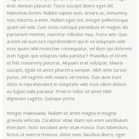
erat. Aenean placerat. Fusce suscipit libero eget elit.
Maecenas lorem. Nullam sapien sem, ornare ac, nonummy
non, lobortis a enim. Nullam eget nisl. Integer pellentesque
quam vel velit. Cum sociis natoque penatibus et magnis dis
parturient montes, nascetur ridiculus mus. Fusce wisi. Quis
autem vel eum iure reprehenderit qui in ea voluptate velit
esse quam nihil molestiae consequatur, vel illum qui dolorem
eum fugiat quo voluptas nulla pariatur? Phasellus et lorem
id felis nonummy placerat. Aliquam erat volutpat. Mauris
suscipit, ligula sit amet pharetra semper, nibh ante cursus
purus, vel sagittis velit mauris vel metus. Duis aute irure
dolor in reprehenderit in voluptate velit esse cillum dolore
eu fugiat nulla pariatur. Proin in tellus sit amet nibh
dignissim sagittis. Quisque porta.
Integer malesuada. Nullam sit amet magna in magna
gravida vehicula. Curabitur vitae diam non enim vestibulum
interdum. Nunc tincidunt ante vitae massa. Duis bibendum,
lectus ut viverra rhoncus, dolor nunc faucibus libero, eget