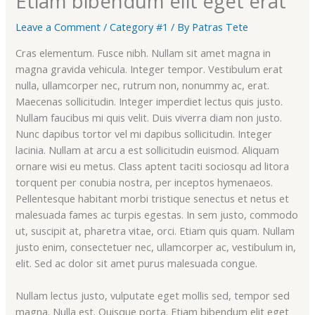
Etiam bibendum elit eget erat
Leave a Comment
/
Category #1
/ By
Patras Tete
Cras elementum. Fusce nibh. Nullam sit amet magna in
magna gravida vehicula. Integer tempor. Vestibulum erat
nulla, ullamcorper nec, rutrum non, nonummy ac, erat.
Maecenas sollicitudin. Integer imperdiet lectus quis justo.
Nullam faucibus mi quis velit. Duis viverra diam non justo.
Nunc dapibus tortor vel mi dapibus sollicitudin. Integer
lacinia. Nullam at arcu a est sollicitudin euismod. Aliquam
ornare wisi eu metus. Class aptent taciti sociosqu ad litora
torquent per conubia nostra, per inceptos hymenaeos.
Pellentesque habitant morbi tristique senectus et netus et
malesuada fames ac turpis egestas. In sem justo, commodo
ut, suscipit at, pharetra vitae, orci. Etiam quis quam. Nullam
justo enim, consectetuer nec, ullamcorper ac, vestibulum in,
elit. Sed ac dolor sit amet purus malesuada congue.
Nullam lectus justo, vulputate eget mollis sed, tempor sed
magna. Nulla est. Quisque porta. Etiam bibendum elit eget