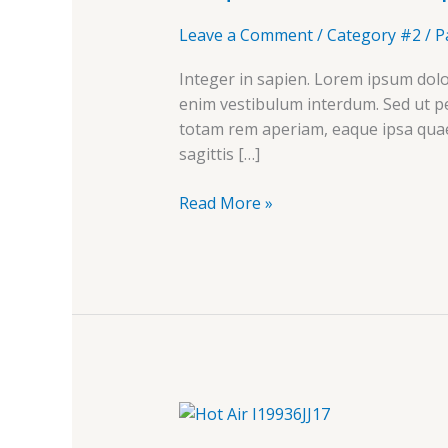
Leave a Comment
/
Category #2
/
P
Integer in sapien. Lorem ipsum dolor
enim vestibulum interdum. Sed ut p
totam rem aperiam, eaque ipsa quae a
sagittis […]
Read More »
Quis
autem