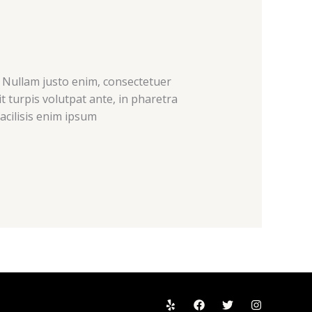
. Nullam justo enim, consectetuer
t turpis volutpat ante, in pharetra
acilisis enim ipsum