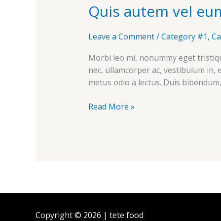
Quis autem vel eu
vel
eum
iure
Leave a Comment
/
Category #1
,
Ca
Morbi leo mi, nonummy eget tristiqu
nec, ullamcorper ac, vestibulum in, 
metus odio a lectus. Duis bibendum, 
Read More »
Copyright © 2026 | tete food