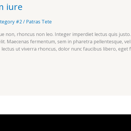
m iure
tegory #2
/
Patras Tete
e non, rhoncus non leo. Integer imperdiet lectus quis justo
elit. Maecenas fermentum, sem in pharetra pellentesque, veli
lectus ut viverra rhoncus, dolor nunc faucibus libero, eget f