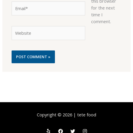
this browser
Email*
for the next
time I
comment.
Website
Copyright © 2026 | tete food