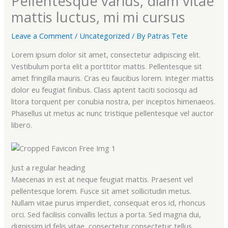
Pellentesque varius, diam vitae
mattis luctus, mi mi cursus
Leave a Comment
/
Uncategorized
/ By
Patras Tete
Lorem ipsum dolor sit amet, consectetur adipiscing elit.
Vestibulum porta elit a porttitor mattis. Pellentesque sit
amet fringilla mauris. Cras eu faucibus lorem. Integer mattis
dolor eu feugiat finibus. Class aptent taciti sociosqu ad
litora torquent per conubia nostra, per inceptos himenaeos.
Phasellus ut metus ac nunc tristique pellentesque vel auctor
libero.
Just a regular heading
Maecenas in est at neque feugiat mattis. Praesent vel
pellentesque lorem. Fusce sit amet sollicitudin metus.
Nullam vitae purus imperdiet, consequat eros id, rhoncus
orci. Sed facilisis convallis lectus a porta. Sed magna dui,
dignissim id felis vitae, consectetur consectetur tellus.