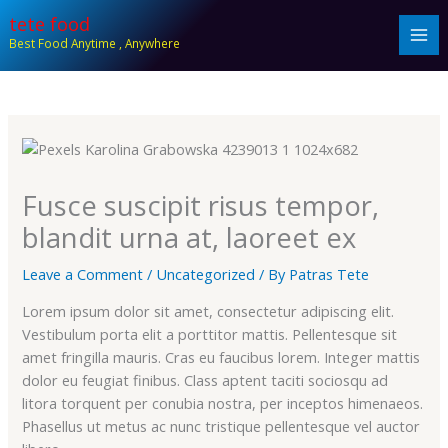
Skip
tete food
to
Best Food Anytime , Anywhere
content
Fusce suscipit risus tempor,
blandit urna at, laoreet ex
Leave a Comment
/
Uncategorized
/ By
Patras Tete
Lorem ipsum dolor sit amet, consectetur adipiscing elit.
Vestibulum porta elit a porttitor mattis. Pellentesque sit
amet fringilla mauris. Cras eu faucibus lorem. Integer mattis
dolor eu feugiat finibus. Class aptent taciti sociosqu ad
litora torquent per conubia nostra, per inceptos himenaeos.
Phasellus ut metus ac nunc tristique pellentesque vel auctor