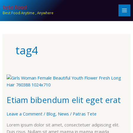
Skip
tete food
to
Best Food Anytime , Anywhere
content
tag4
Etiam
bibendum
elit
Etiam bibendum elit eget erat
eget
erat
Leave a Comment
/
Blog
,
News
/
Patras Tete
Lorem ipsum dolor sit amet, consectetuer adipiscing elit.
Duis risus. Nullam sit amet magna in magna gravida