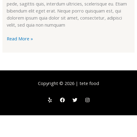
pede, sagittis quis, interdum ultricies, scelerisque eu. Etiam
bibendum elit eget erat. Neque porro quisquam est, qui
dolorem ipsum quia dolor sit amet, consectetur, adipisci
velit, sed quia non numquam
Read More »
Copyright © 2026 | tete food