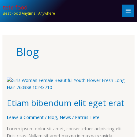
Skip
tete food
to
Best Food Anytime , Anywhere
content
Blog
Etiam
bibendum
elit
Etiam bibendum elit eget erat
eget
erat
Leave a Comment
/
Blog
,
News
/
Patras Tete
Lorem ipsum dolor sit amet, consectetuer adipiscing elit.
Duis risus. Nullam sit amet magna in magna gravida