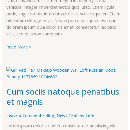
Duis risus. Nullam sit amet magna in magna gravida
vehicula. Integer imperdiet lectus quis justo. Etiam ligula
pede, sagittis quis, interdum ultricies, scelerisque eu. Etiam
bibendum elit eget erat. Neque porro quisquam est, qui
dolorem ipsum quia dolor sit amet, consectetur, adipisci
velit, sed quia non numquam
Read More »
Cum
sociis
natoque
Cum sociis natoque penatibus
penatibus
et
et magnis
magnis
Leave a Comment
/
Blog
,
News
/
Patras Tete
Lorem ipsum dolor sit amet, consectetuer adipiscing elit.