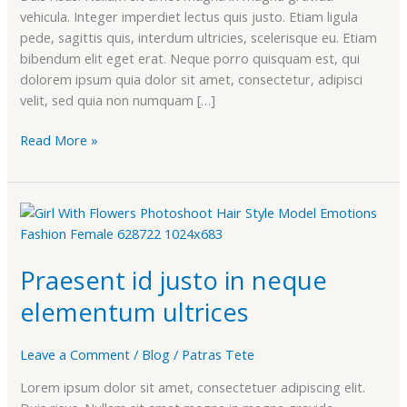
vehicula. Integer imperdiet lectus quis justo. Etiam ligula
pede, sagittis quis, interdum ultricies, scelerisque eu. Etiam
bibendum elit eget erat. Neque porro quisquam est, qui
dolorem ipsum quia dolor sit amet, consectetur, adipisci
velit, sed quia non numquam […]
Read More »
Praesent
id
justo
Praesent id justo in neque
in
neque
elementum ultrices
elementum
ultrices
Leave a Comment
/
Blog
/
Patras Tete
Lorem ipsum dolor sit amet, consectetuer adipiscing elit.