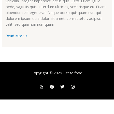
vehicula. Integer imperdiet lectus quis justo. Etiam ligula
pede, sagittis quis, interdum ultricies, scelerisque eu. Etiam
bibendum elit eget erat. Neque porro quisquam est, qui
dolorem ipsum quia dolor sit amet, consectetur, adipisci
velit, sed quia non numquam
Read More »
Copyright © 2026 | tete food